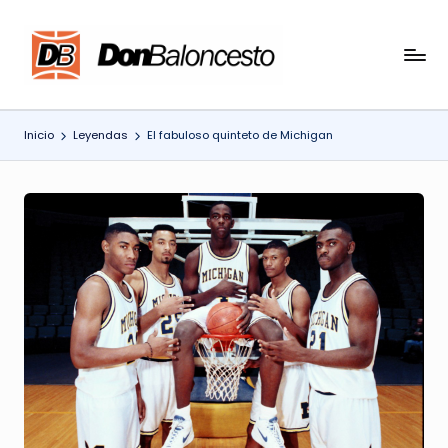
Saltar
al
contenido
Inicio
Leyendas
El fabuloso quinteto de Michigan