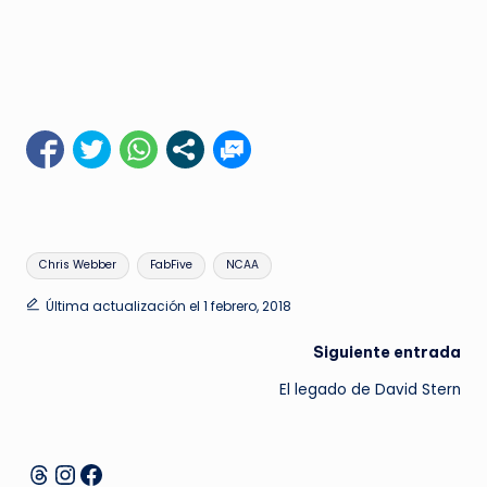
Etiquetas:
Chris Webber
FabFive
NCAA
Última actualización el 1 febrero, 2018
Navegación
Siguiente entrada
El legado de David Stern
de
entradas
Instagram
Facebook
Threads