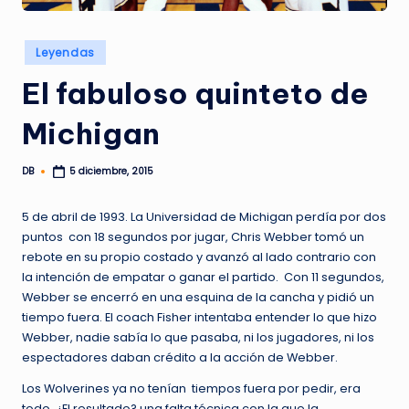
Publicado
Leyendas
en
El fabuloso quinteto de
Michigan
DB
5 diciembre, 2015
Publicado
por
5 de abril de 1993. La Universidad de Michigan perdía por dos
puntos con 18 segundos por jugar, Chris Webber tomó un
rebote en su propio costado y avanzó al lado contrario con
la intención de empatar o ganar el partido. Con 11 segundos,
Webber se encerró en una esquina de la cancha y pidió un
tiempo fuera. El coach Fisher intentaba entender lo que hizo
Webber, nadie sabía lo que pasaba, ni los jugadores, ni los
espectadores daban crédito a la acción de Webber.
Los Wolverines ya no tenían tiempos fuera por pedir, era
todo. ¿El resultado? una falta técnica con la que la