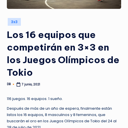
Publicado
3x3
en
Los 16 equipos que
competirán en 3×3 en
los Juegos Olímpicos de
Tokio
DB
7 junio, 2021
Publicado
por
116 juegos. 16 equipos. 1 sueño.
Después de más de un año de espera, finalmente están
listos los 16 equipos, 8 masculinos y 8 femeninos, que
buscarán el oro en los Juegos Olímpicos de Tokio del 24 al
28 de julio de 2021.