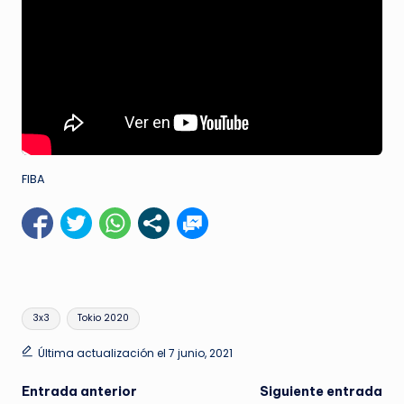
FIBA
Etiquetas:
3x3
Tokio 2020
Última actualización el 7 junio, 2021
Navegación
Entrada anterior
Siguiente entrada