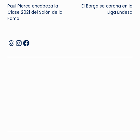
Paul Pierce encabeza la
El Barça se corona en la
de
Clase 2021 del Salón de la
Liga Endesa
Fama
entradas
Instagram
Facebook
Threads