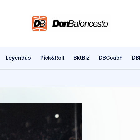
Leyendas
Pick&Roll
BktBiz
DBCoach
DB