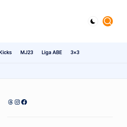
Kicks
MJ23
Liga ABE
3×3
Threads
Instagram
Facebook