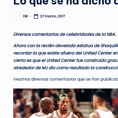
Lo que se ha dicho 
DB
27 marzo, 2017
Publicado
por
Diversos comentarios de celebridades de la NBA. 
Ahora con la recién develada estatua de Shaquille
recordar la que existe afuera del United Center e
cierto es que el United Center fue construido grac
alrededor de MJ dio como resultado la construcci
Veamos diversos comentarios que se han publicado