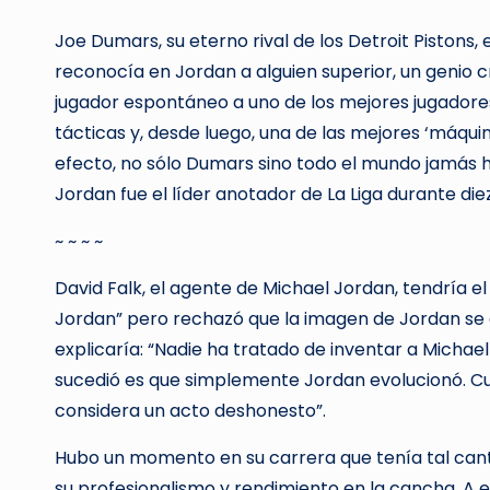
Joe Dumars, su eterno rival de los Detroit Pistons,
reconocía en Jordan a alguien superior, un genio c
jugador espontáneo a uno de los mejores jugadores
tácticas y, desde luego, una de las mejores ‘máqui
efecto, no sólo Dumars sino todo el mundo jamás hab
Jordan fue el líder anotador de La Liga durante di
~ ~ ~ ~
David Falk, el agente de Michael Jordan, tendría e
Jordan” pero rechazó que la imagen de Jordan se 
explicaría: “Nadie ha tratado de inventar a Michae
sucedió es que simplemente Jordan evolucionó. Cuan
considera un acto deshonesto”.
Hubo un momento en su carrera que tenía tal can
su profesionalismo y rendimiento en la cancha. A 