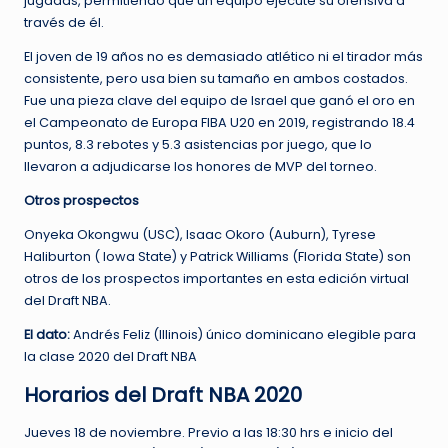
jugadas, permitiendo que un equipo ejecute su ofensiva a
través de él.
El joven de 19 años no es demasiado atlético ni el tirador más
consistente, pero usa bien su tamaño en ambos costados.
Fue una pieza clave del equipo de Israel que ganó el oro en
el Campeonato de Europa FIBA ​​U20 en 2019, registrando 18.4
puntos, 8.3 rebotes y 5.3 asistencias por juego, que lo
llevaron a adjudicarse los honores de MVP del torneo.
Otros prospectos
Onyeka Okongwu (USC), Isaac Okoro (Auburn), Tyrese
Haliburton ( Iowa State) y Patrick Williams (Florida State) son
otros de los prospectos importantes en esta edición virtual
del Draft NBA.
El dato:
Andrés Feliz (Illinois) único dominicano elegible para
la clase 2020 del Draft NBA
Horarios del Draft NBA 2020
Jueves 18 de noviembre. Previo a las 18:30 hrs e inicio del