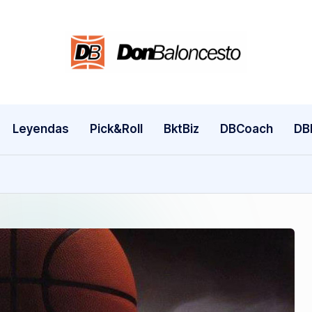
Leyendas
Pick&Roll
BktBiz
DBCoach
DB