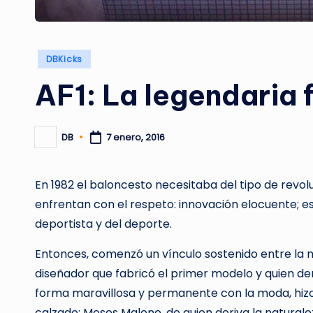
Publicado
DBKicks
en
AF1: La legendaria 
DB
7 enero, 2016
Publicado
por
En 1982 el baloncesto necesitaba del tipo de revolu
enfrentan con el respeto: innovación elocuente; e
deportista y del deporte.
Entonces, comenzó un vínculo sostenido entre la ma
diseñador que fabricó el primer modelo y quien d
forma maravillosa y permanente con la moda, hizo 
calzado: Moses Malone, de quien deriva la naturalez