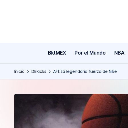
Saltar
al
contenido
BktMEX
Por el Mundo
NBA
Inicio
DBKicks
AF1: La legendaria fuerza de Nike