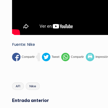
Fuente: Nike
AF1
Nike
Etiquetas:
Navegación
Entrada anterior