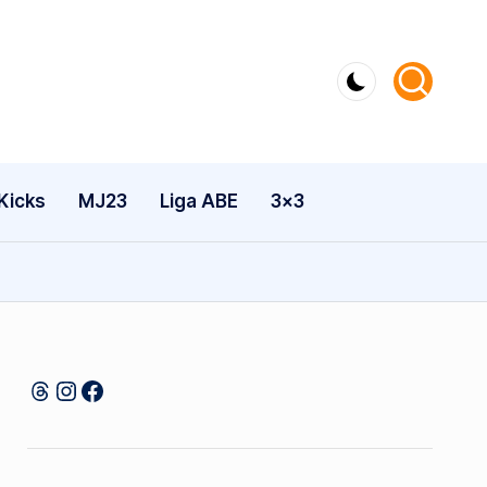
Kicks
MJ23
Liga ABE
3×3
Threads
Instagram
Facebook