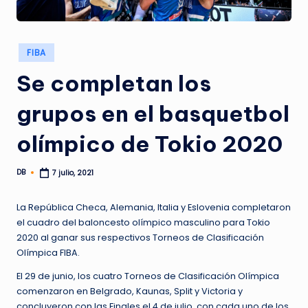
Publicado
FIBA
en
Se completan los
grupos en el basquetbol
olímpico de Tokio 2020
DB
7 julio, 2021
Publicado
por
La República Checa, Alemania, Italia y Eslovenia completaron
el cuadro del baloncesto olímpico masculino para Tokio
2020 al ganar sus respectivos Torneos de Clasificación
Olímpica FIBA.
El 29 de junio, los cuatro Torneos de Clasificación Olímpica
comenzaron en Belgrado, Kaunas, Split y Victoria y
concluyeron con las Finales el 4 de julio, con cada uno de los