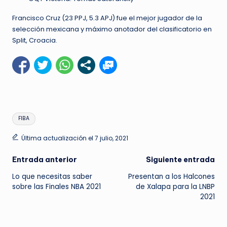
Francisco Cruz (23 PPJ, 5.3 APJ) fue el mejor jugador de la
selección mexicana y máximo anotador del clasificatorio en
Split, Croacia.
Etiquetas:
FIBA
Última actualización el 7 julio, 2021
Navegación
Entrada anterior
Siguiente entrada
Lo que necesitas saber
Presentan a los Halcones
de
sobre las Finales NBA 2021
de Xalapa para la LNBP
2021
entradas