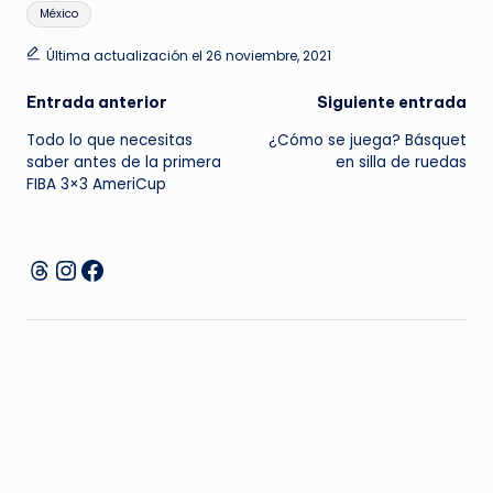
Etiquetas:
México
Última actualización el 26 noviembre, 2021
Navegación
Entrada anterior
Siguiente entrada
Todo lo que necesitas
¿Cómo se juega? Básquet
de
saber antes de la primera
en silla de ruedas
FIBA 3×3 AmeriCup
entradas
Instagram
Facebook
Threads