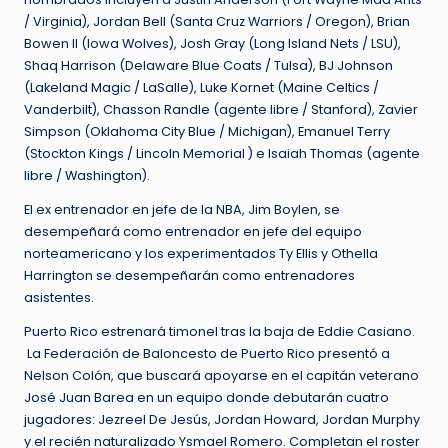
/ Virginia), Jordan Bell (Santa Cruz Warriors / Oregon), Brian
Bowen II (Iowa Wolves), Josh Gray (Long Island Nets / LSU),
Shaq Harrison (Delaware Blue Coats / Tulsa), BJ Johnson
(Lakeland Magic / LaSalle), Luke Kornet (Maine Celtics /
Vanderbilt), Chasson Randle (agente libre / Stanford), Zavier
Simpson (Oklahoma City Blue / Michigan), Emanuel Terry
(Stockton Kings / Lincoln Memorial ) e Isaiah Thomas (agente
libre / Washington).
El ex entrenador en jefe de la NBA, Jim Boylen, se
desempeñará como entrenador en jefe del equipo
norteamericano y los experimentados Ty Ellis y Othella
Harrington se desempeñarán como entrenadores
asistentes.
Puerto Rico estrenará timonel tras la baja de Eddie Casiano.
La Federación de Baloncesto de Puerto Rico presentó a
Nelson Colón, que buscará apoyarse en el capitán veterano
José Juan Barea en un equipo donde debutarán cuatro
jugadores: Jezreel De Jesús, Jordan Howard, Jordan Murphy
y el recién naturalizado Ysmael Romero. Completan el roster