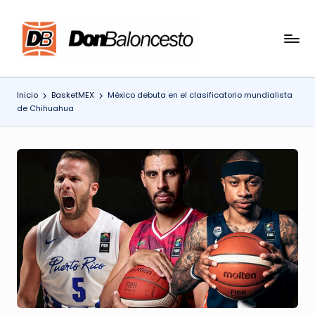
Saltar
al
contenido
Inicio
BasketMEX
México debuta en el clasificatorio mundialista
de Chihuahua