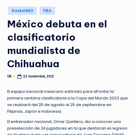
Publicado
BasketMEX
FIBA
en
México debuta en el
clasificatorio
mundialista de
Chihuahua
DB
22 noviembre, 2021
Publicado
por
El equipo nacional mexicano está listo para afrontar la
primera ventana clasificatoria a la Copa del Mundo 2023 que
se realizará del 25 de agosto al 25 de septiembre en
Filipinas, Japón e Indonesia.
El entrenador nacional, Omar Quintero, dio a conocer una
preselección de 24 jugadores en la que destacan el regreso
de Gustavo Ayón y la convocatoria de Juan Toscano (GSW),