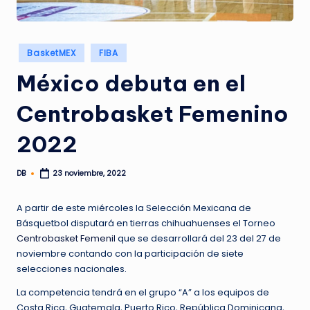
Publicado
BasketMEX
FIBA
en
México debuta en el
Centrobasket Femenino
2022
DB
23 noviembre, 2022
Publicado
por
A partir de este miércoles la Selección Mexicana de
Básquetbol disputará en tierras chihuahuenses el Torneo
Centrobasket Femenil
que se desarrollará del 23 del 27 de
noviembre contando con la participación de siete
selecciones nacionales.
La competencia tendrá en el grupo “A” a los equipos de
Costa Rica, Guatemala, Puerto Rico, República Dominicana,