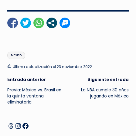
Etiquetas:
Mexico
Última actualización el 23 noviembre, 2022
Navegación
Entrada anterior
Siguiente entrada
Previa: México vs. Brasil en
La NBA cumple 30 años
de
la quinta ventana
jugando en México
eliminatoria
entradas
Instagram
Facebook
Threads