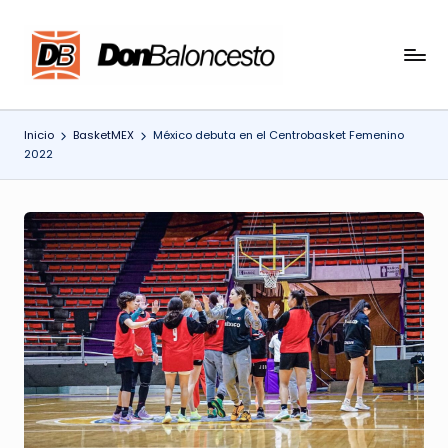
Saltar
al
contenido
Inicio
BasketMEX
México debuta en el Centrobasket Femenino
2022