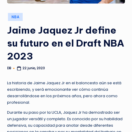
Publicado
NBA
en
Jaime Jaquez Jr define
su futuro en el Draft NBA
2023
DB
22 junio, 2023
Publicado
por
La historia de Jaime Jaquez Jr en el baloncesto aún se está
escribiendo, y será emocionante ver cómo continúa
desarrollándose en los próximos años, pero ahora como
profesional.
Durante su paso por la UCLA, Jaquez Jr ha demostrado ser
un jugador versátil y completo. Es conocido por su habilidad
defensiva, su capacidad para anotar desde diferentes
posiciones en la cancha y por su mentalidad del trabajo en