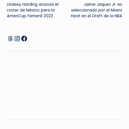
Lindsey Harding anuncia el
Jaime Jaquez Jr. es
de
roster de México para la
seleccionado por el Miami
AmeriCup Femenil 2023
Heat en el Draft de la NBA
entradas
Instagram
Facebook
Threads