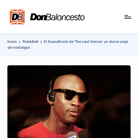
Saltar
al
contenido
Inicio
Pick&Roll
El Soundtrack de ‘The Last Dance’: un dulce viaje
de nostalgia