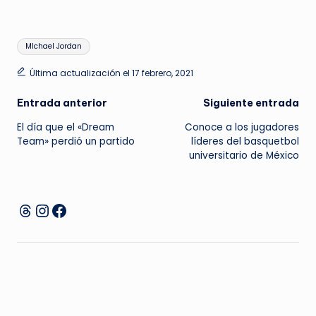
Etiquetas:
MIchael Jordan
Última actualización el 17 febrero, 2021
Navegación
Entrada anterior
Siguiente entrada
El día que el «Dream
Conoce a los jugadores
de
Team» perdió un partido
líderes del basquetbol
universitario de México
entradas
Instagram
Facebook
Threads