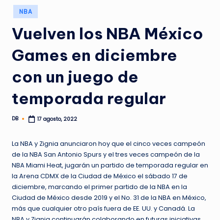
Publicado
NBA
en
Vuelven los NBA México
Games en diciembre
con un juego de
temporada regular
DB
17 agosto, 2022
Publicado
por
La NBA y Zignia anunciaron hoy que el cinco veces campeón
de la NBA San Antonio Spurs y el tres veces campeón de la
NBA Miami Heat, jugarán un partido de temporada regular en
la Arena CDMX de la Ciudad de México el sábado 17 de
diciembre, marcando el primer partido de la NBA en la
Ciudad de México desde 2019 y el No. 31 de la NBA en México,
más que cualquier otro país fuera de EE. UU. y Canadá. La
NBA y Zignia continuarán colaborando en futuras iniciativas