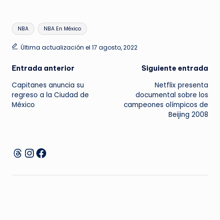
Etiquetas:
NBA
NBA En México
Última actualización el 17 agosto, 2022
Navegación
Entrada anterior
Siguiente entrada
Capitanes anuncia su
Netflix presenta
de
regreso a la Ciudad de
documental sobre los
México
campeones olímpicos de
entradas
Beijing 2008
Instagram
Facebook
Threads