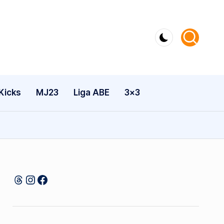
Kicks
MJ23
Liga ABE
3×3
Threads
Instagram
Facebook