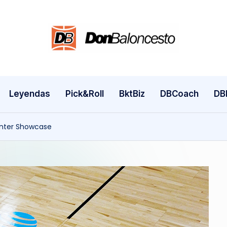
Leyendas
Pick&Roll
BktBiz
DBCoach
DB
inter Showcase