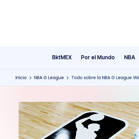
Saltar
al
contenido
BktMEX
Por el Mundo
NBA
Inicio
NBA G League
Todo sobre la NBA G League W