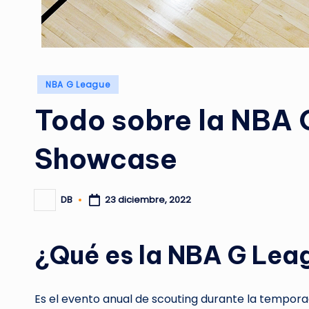
Publicado
NBA G League
en
Todo sobre la NBA 
Showcase
DB
23 diciembre, 2022
Publicado
por
¿Qué es la NBA G Le
Es el evento anual de scouting durante la tempora