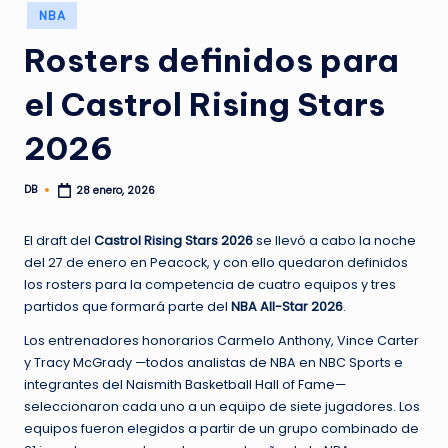
Publicado
NBA
en
Rosters definidos para
el Castrol Rising Stars
2026
DB
28 enero, 2026
Publicado
por
El draft del
Castrol Rising Stars 2026
se llevó a cabo la noche
del 27 de enero en Peacock, y con ello quedaron definidos
los rosters para la competencia de cuatro equipos y tres
partidos que formará parte del
NBA All-Star 2026
.
Los entrenadores honorarios Carmelo Anthony, Vince Carter
y Tracy McGrady —todos analistas de NBA en NBC Sports e
integrantes del Naismith Basketball Hall of Fame—
seleccionaron cada uno a un equipo de siete jugadores. Los
equipos fueron elegidos a partir de un grupo combinado de