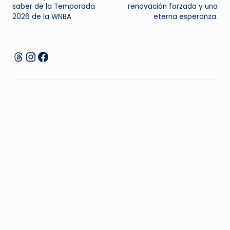
de
saber de la Temporada
renovación forzada y una
2026 de la WNBA
eterna esperanza.
entradas
Instagram
Facebook
Threads