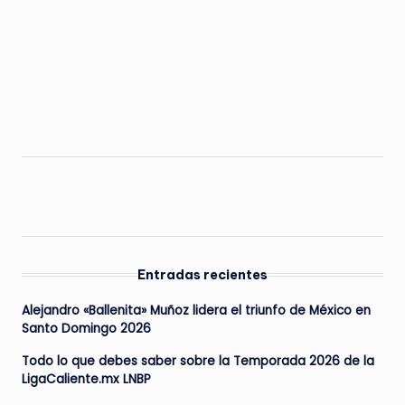
Entradas recientes
Alejandro «Ballenita» Muñoz lidera el triunfo de México en
Santo Domingo 2026
Todo lo que debes saber sobre la Temporada 2026 de la
LigaCaliente.mx LNBP