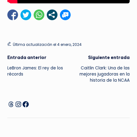
Última actualización el 4 enero, 2024
Navegación
Entrada anterior
Siguiente entrada
LeBron James: El rey de los
Caitlin Clark: Una de las
de
récords
mejores jugadoras en la
historia de la NCAA
entradas
Instagram
Facebook
Threads