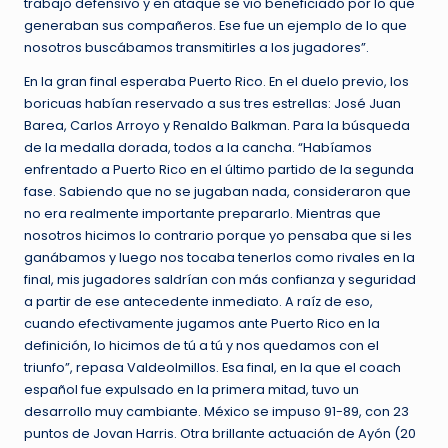
trabajo defensivo y en ataque se vio beneficiado por lo que
generaban sus compañeros. Ese fue un ejemplo de lo que
nosotros buscábamos transmitirles a los jugadores”.
En la gran final esperaba Puerto Rico. En el duelo previo, los
boricuas habían reservado a sus tres estrellas: José Juan
Barea, Carlos Arroyo y Renaldo Balkman. Para la búsqueda
de la medalla dorada, todos a la cancha. “Habíamos
enfrentado a Puerto Rico en el último partido de la segunda
fase. Sabiendo que no se jugaban nada, consideraron que
no era realmente importante prepararlo. Mientras que
nosotros hicimos lo contrario porque yo pensaba que si les
ganábamos y luego nos tocaba tenerlos como rivales en la
final, mis jugadores saldrían con más confianza y seguridad
a partir de ese antecedente inmediato. A raíz de eso,
cuando efectivamente jugamos ante Puerto Rico en la
definición, lo hicimos de tú a tú y nos quedamos con el
triunfo”, repasa Valdeolmillos. Esa final, en la que el coach
español fue expulsado en la primera mitad, tuvo un
desarrollo muy cambiante. México se impuso 91-89, con 23
puntos de Jovan Harris. Otra brillante actuación de Ayón (20