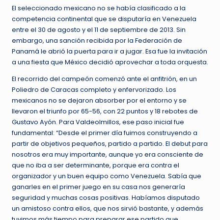
El seleccionado mexicano no se había clasificado a la
competencia continental que se disputaría en Venezuela
entre el 30 de agosto y el 11 de septiembre de 2013. Sin
embargo, una sanción recibida por la Federación de
Panamá le abrió la puerta para ir a jugar. Esa fue la invitación
a una fiesta que México decidió aprovechar a toda orquesta.
El recorrido del campeón comenzó ante el anfitrión, en un
Poliedro de Caracas completo y enfervorizado. Los
mexicanos no se dejaron absorber por el entorno y se
llevaron el triunfo por 65-56, con 22 puntos y 18 rebotes de
Gustavo Ayón. Para Valdeolmillos, ese paso inicial fue
fundamental: “Desde el primer día fuimos construyendo a
partir de objetivos pequeños, partido a partido. El debut para
nosotros era muy importante, aunque yo era consciente de
que no iba a ser determinante, porque era contra el
organizador y un buen equipo como Venezuela. Sabía que
ganarles en el primer juego en su casa nos generaría
seguridad y muchas cosas positivas. Habíamos disputado
un amistoso contra ellos, que nos sirvió bastante, y además
tuvimos más tiempo para preparar ese partido que