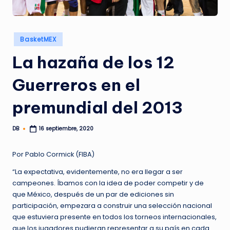
Publicado
BasketMEX
en
La hazaña de los 12
Guerreros en el
premundial del 2013
DB
16 septiembre, 2020
Publicado
por
Por Pablo Cormick (FIBA)
“La expectativa, evidentemente, no era llegar a ser
campeones. Íbamos con la idea de poder competir y de
que México, después de un par de ediciones sin
participación, empezara a construir una selección nacional
que estuviera presente en todos los torneos internacionales,
que los jugadores pudieran representar a su país en cada