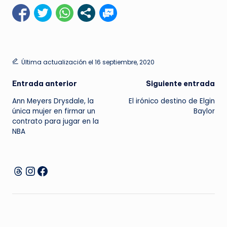
Última actualización el 16 septiembre, 2020
Navegación
Entrada anterior
Siguiente entrada
Ann Meyers Drysdale, la
El irónico destino de Elgin
de
única mujer en firmar un
Baylor
contrato para jugar en la
entradas
NBA
Instagram
Facebook
Threads