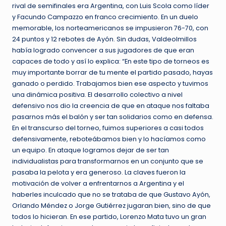
rival de semifinales era Argentina, con Luis Scola como líder
y Facundo Campazzo en franco crecimiento. En un duelo
memorable, los norteamericanos se impusieron 76-70, con
24 puntos y 12 rebotes de Ayón. Sin dudas, Valdeolmillos
había logrado convencer a sus jugadores de que eran
capaces de todo y así lo explica: “En este tipo de torneos es
muy importante borrar de tu mente el partido pasado, hayas
ganado o perdido. Trabajamos bien ese aspecto y tuvimos
una dinámica positiva. El desarrollo colectivo a nivel
defensivo nos dio la creencia de que en ataque nos faltaba
pasarnos más el balón y ser tan solidarios como en defensa.
En el transcurso del torneo, fuimos superiores a casi todos
defensivamente, reboteábamos bien y lo hacíamos como
un equipo. En ataque logramos dejar de ser tan
individualistas para transformarnos en un conjunto que se
pasaba la pelota y era generoso. La claves fueron la
motivación de volver a enfrentarnos a Argentina y el
haberles inculcado que no se trataba de que Gustavo Ayón,
Orlando Méndez o Jorge Gutiérrez jugaran bien, sino de que
todos lo hicieran. En ese partido, Lorenzo Mata tuvo un gran