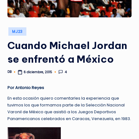
Publicado
MJ23
en
Cuando Michael Jordan
se enfrentó a México
DB
4
6 diciembre, 2015
Publicado
por
Por Antonio Reyes
En esta ocasión quiero comentarles la experiencia que
tuvimos los que formamos parte de la Selección Nacional
Varonil de México que asistió a los Juegos Deportivos
Panamericanos celebrados en Caracas, Venezuela, en 1983.