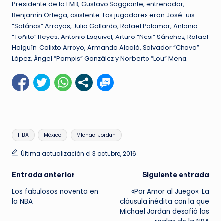
Presidente de la FMB; Gustavo Saggiante, entrenador;
Benjamín Ortega, asistente. Los jugadores eran José Luis
“Satánas” Arroyos, Julio Gallardo, Rafael Palomar, Antonio
“Toñito” Reyes, Antonio Esquivel, Arturo “Nasi” Sánchez, Rafael
Holguín, Calixto Arroyo, Armando Alcalá, Salvador “Chava”
López, Ángel “Pompis” González y Norberto “Lou” Mena.
Etiquetas:
FIBA
México
MIchael Jordan
Última actualización el 3 octubre, 2016
Navegación
Entrada anterior
Siguiente entrada
Los fabulosos noventa en
«Por Amor al Juego»: La
de
la NBA
cláusula inédita con la que
Michael Jordan desafió las
entradas