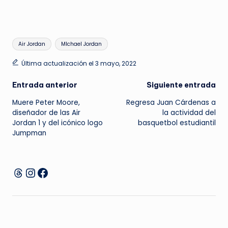
Etiquetas:
Air Jordan
MIchael Jordan
Última actualización el 3 mayo, 2022
Navegación
Entrada anterior
Siguiente entrada
Muere Peter Moore,
Regresa Juan Cárdenas a
de
diseñador de las Air
la actividad del
Jordan 1 y del icónico logo
basquetbol estudiantil
entradas
Jumpman
Instagram
Facebook
Threads